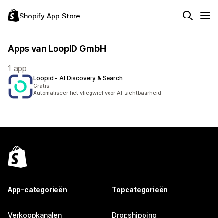
Shopify App Store
Apps van LoopID GmbH
1 app
Loopid ‑ AI Discovery & Search
Gratis
Automatiseer het vliegwiel voor AI-zichtbaarheid
App-categorieën
Topcategorieën
Verkoopkanalen
Dropshipping