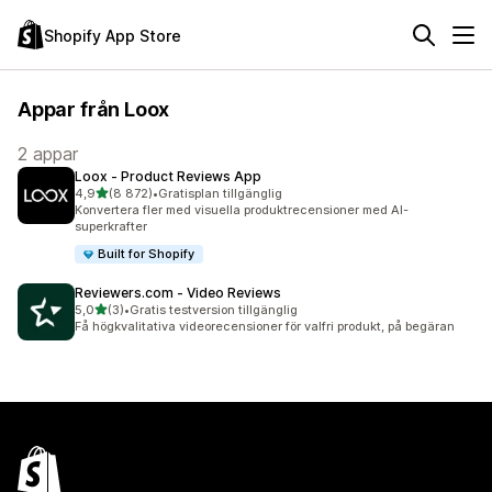
Shopify App Store
Appar från Loox
2 appar
Loox ‑ Product Reviews App
av 5 stjärnor
4,9
(8 872)
•
Gratisplan tillgänglig
8872 recensioner totalt
Konvertera fler med visuella produktrecensioner med AI-
superkrafter
Built for Shopify
Reviewers.com ‑ Video Reviews
av 5 stjärnor
5,0
(3)
•
Gratis testversion tillgänglig
3 recensioner totalt
Få högkvalitativa videorecensioner för valfri produkt, på begäran