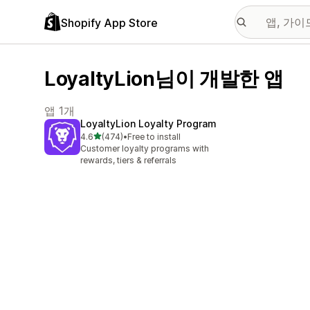
Shopify App Store
LoyaltyLion님이 개발한 앱
앱 1개
LoyaltyLion Loyalty Program
별 5개 중
4.6
(474)
•
Free to install
총 리뷰 474개
Customer loyalty programs with
rewards, tiers & referrals