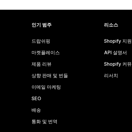
인기 범주
리소스
드랍쉬핑
Shopify 지
마켓플레이스
API 설명서
제품 리뷰
Shopify 커
상향 판매 및 번들
리서치
이메일 마케팅
SEO
배송
통화 및 번역