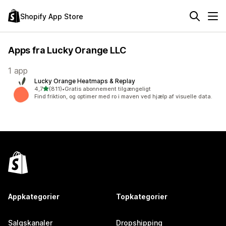
Shopify App Store
Apps fra Lucky Orange LLC
1 app
Lucky Orange Heatmaps & Replay
ud af 5 stjerner
4,7
(811)
•
Gratis abonnement tilgængeligt
811 anmeldelser i alt
Find friktion, og optimer med ro i maven ved hjælp af visuelle data.
Appkategorier
Topkategorier
Salgskanaler
Dropshipping