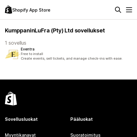
Shopify App Store
KumppaninLuFra (Pty) Ltd sovellukset
1 sovellus
Eventra
Free to install
Create events, sell tickets, and manage check-ins with ease.
Sovellusluokat
Pääluokat
Myyntikanavat
Suoratoimitus