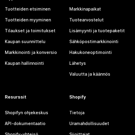
Tuotteiden etsiminen
Markkinapaikat
Tuotteiden myyminen
Tuotearvostelut
Tilaukset ja toimitukset
Lisämyynti ja tuotepaketit
Kaupan suunnittelu
Sähköpostimarkkinointi
Markkinointi ja konversio
Hakukoneoptimointi
Kaupan hallinnointi
Lähetys
Valuutta ja käännös
Resurssit
Shopify
Shopifyn ohjekeskus
Tietoja
API-dokumentaatio
Uramahdollisuudet
Shopify-yhteisö
Sijoittajat