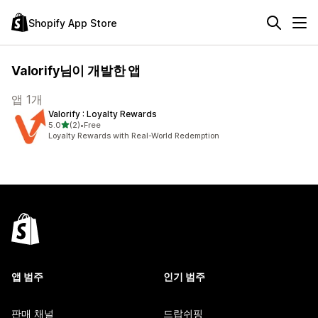
Shopify App Store
Valorify님이 개발한 앱
앱 1개
Valorify : Loyalty Rewards
별 5개 중
5.0
(2)
•
Free
총 리뷰 2개
Loyalty Rewards with Real-World Redemption
앱 범주
인기 범주
판매 채널
드랍쉬핑