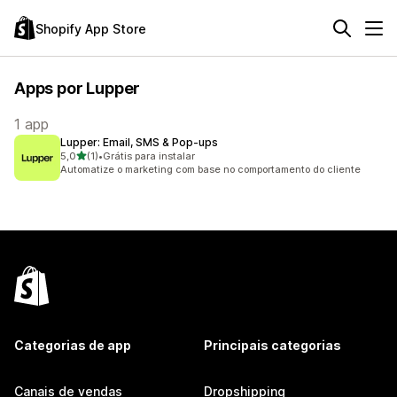
Shopify App Store
Apps por Lupper
1 app
Lupper: Email, SMS & Pop‑ups
de 5 estrelas
5,0
(1)
•
Grátis para instalar
1 avaliações ao todo
Automatize o marketing com base no comportamento do cliente
Categorias de app
Principais categorias
Canais de vendas
Dropshipping