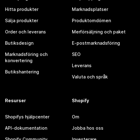
Hitta produkter
Marknadsplatser
Sälja produkter
Produktomdömen
Order och leverans
Merförsäljning och paket
Butiksdesign
E-postmarknadsföring
Marknadsföring och
SEO
konvertering
Leverans
Butikshantering
Valuta och språk
Resurser
Shopify
Shopifys hjälpcenter
Om
API-dokumentation
Jobba hos oss
Shopify Community
Investerare