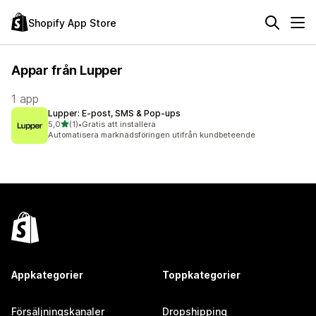
Shopify App Store
Appar från Lupper
1 app
Lupper: E‑post, SMS & Pop‑ups
av 5 stjärnor
5,0
(1)
•
Gratis att installera
1 recensioner totalt
Automatisera marknadsföringen utifrån kundbeteende
Appkategorier
Toppkategorier
Försäljningskanaler
Dropshipping