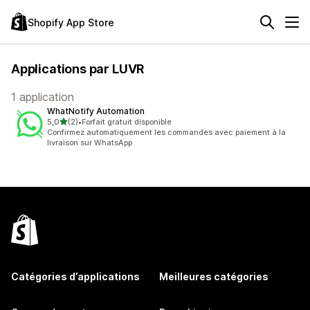
Shopify App Store
Applications par LUVR
1 application
WhatNotify Automation
étoile(s) sur 5
5,0
(2)
•
Forfait gratuit disponible
2 avis au total
Confirmez automatiquement les commandes avec paiement à la
livraison sur WhatsApp
Catégories d’applications
Meilleures catégories