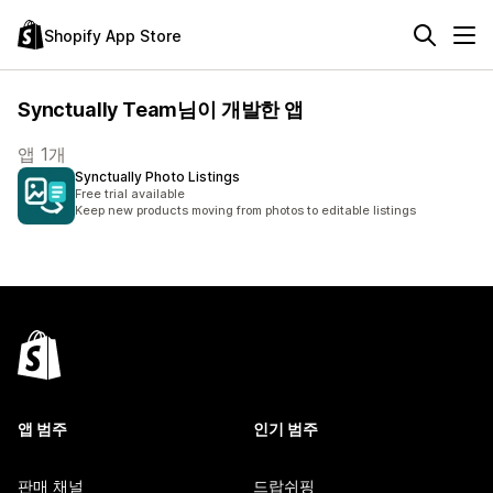
Shopify App Store
Synctually Team님이 개발한 앱
앱 1개
Synctually Photo Listings
Free trial available
Keep new products moving from photos to editable listings
앱 범주
인기 범주
판매 채널
드랍쉬핑