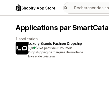
Shopify App Store
Applications par SmartCat
1 application
Luxury Brands Fashion Dropship
étoile(s) sur 5
5,0
(7)
•
À partir de $125 /mois
7 avis au total
Dropshipping de marques de mode de
luxe et de créateurs