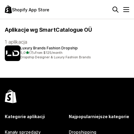
Shopify App Store
Aplikacje wg SmartCatalogue OÜ
1 aplikacja
Luxury Brands Fashion Dropship
na 5 gwiazdek
5,0
(7)
•
From $125/month
Łączna liczba recenzji: 7
Dropship Designer & Luxury Fashion Brands
Kategorie aplikacji
Najpopularniejsze kategorie
Kanały sprzedaży
Dropshipping