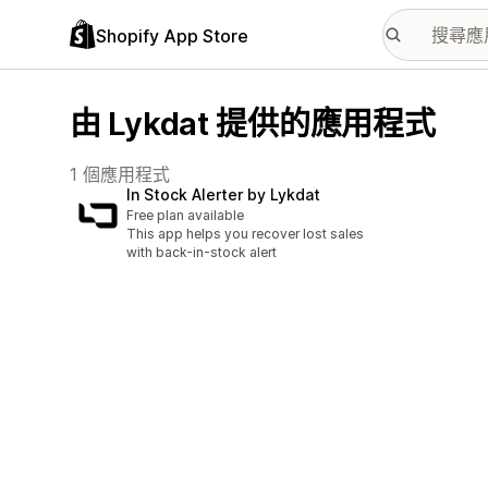
Shopify App Store
由 Lykdat 提供的應用程式
1 個應用程式
In Stock Alerter by Lykdat
Free plan available
This app helps you recover lost sales
with back-in-stock alert