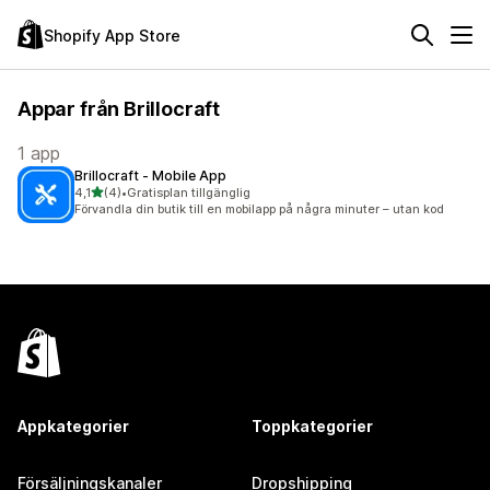
Shopify App Store
Appar från Brillocraft
1 app
Brillocraft ‑ Mobile App
av 5 stjärnor
4,1
(4)
•
Gratisplan tillgänglig
4 recensioner totalt
Förvandla din butik till en mobilapp på några minuter – utan kod
Appkategorier
Toppkategorier
Försäljningskanaler
Dropshipping