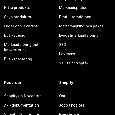
Hitta produkter
Marknadsplatser
Sälja produkter
Produktomdömen
Order och leverans
Merförsäljning och paket
Butiksdesign
E-postmarknadsföring
Marknadsföring och
SEO
konvertering
Leverans
Butikshantering
Valuta och språk
Resurser
Shopify
Shopifys hjälpcenter
Om
API-dokumentation
Jobba hos oss
Shopify Community
Investerare