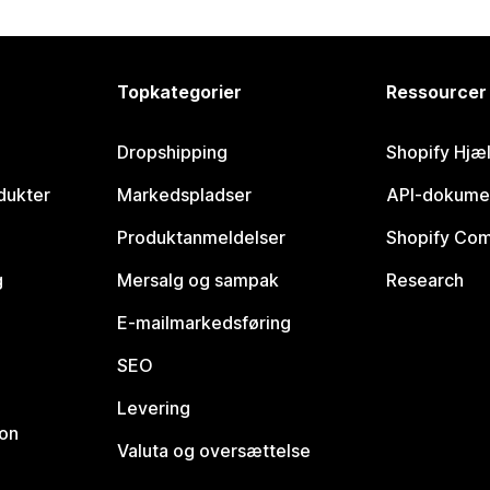
Topkategorier
Ressourcer
Dropshipping
Shopify Hjæ
dukter
Markedspladser
API-dokume
Produktanmeldelser
Shopify Co
g
Mersalg og sampak
Research
E-mailmarkedsføring
SEO
Levering
ion
Valuta og oversættelse