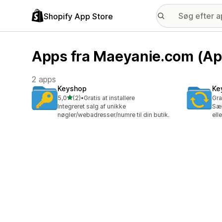
Shopify App Store
Apps fra Maeyanie.com (Ap
2 apps
Keyshop
Ke
ud af 5 stjerner
5,0
(2)
•
Gratis at installere
Gra
2 anmeldelser i alt
Integreret salg af unikke
Sæl
nøgler/webadresser/numre til din butik.
ell