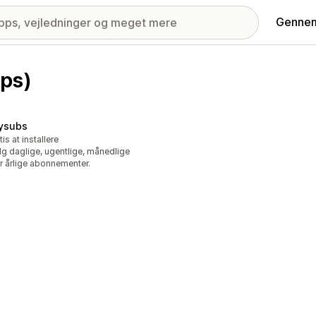
Gennem
ps)
ysubs
tis at installere
g daglige, ugentlige, månedlige
er årlige abonnementer.