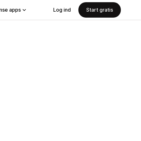
se apps
Log ind
Start gratis