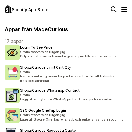
Shopify App Store
Appar från MageCurious
17 appar
Login To See Price
Gratis testversion tillgänglig
Dölj produktpriser och varukorgsknappen tills kunderna loggar in
ShopziCurious Limit Cart Qty
Gratis
Hantera enkelt gränser för produktkvantitet för att förhindra
massbeställningar.
ShopziCurious Whatsapp Contact
Gratis
Lägg till en flytande WhatsApp-chattknapp på butikssidan.
SZC Google OneTap Login
Gratis testversion tillgänglig
Lägg till Google One Tap för snabb och enkel användarinloggning
ShopziCurious Request a Quote