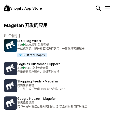
Shopify App Store
Magefan 开发的应用
9 个应用
SEO Blog Writer
星（满分 5 星）
4.2
(30)
•
提供免费套餐
总共 30 条评论
一站式创建、提升排名和进行销售：一体化博客编辑器
Built for Shopify
Login as Customer: Support
星（满分 5 星）
3.9
(14)
•
提供免费套餐
总共 14 条评论
登录任意客户账户，提供实时支持
Shopping Feeds ‑ Magefan
提供免费套餐
在一处生成并管理 100 多个产品 Feed
Google Indexer ‑ Magefan
提供免费试用
向 Google 发送已更新的网页，加快索引编制与排名速度