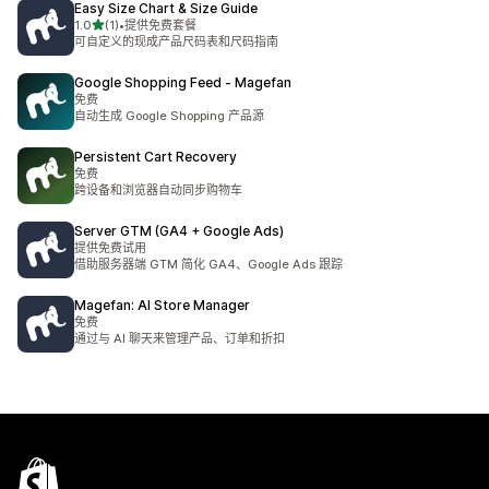
Easy Size Chart & Size Guide
星（满分 5 星）
1.0
(1)
•
提供免费套餐
总共 1 条评论
可自定义的现成产品尺码表和尺码指南
Google Shopping Feed ‑ Magefan
免费
自动生成 Google Shopping 产品源
Persistent Cart Recovery
免费
跨设备和浏览器自动同步购物车
Server GTM (GA4 + Google Ads)
提供免费试用
借助服务器端 GTM 简化 GA4、Google Ads 跟踪
Magefan: AI Store Manager
免费
通过与 AI 聊天来管理产品、订单和折扣