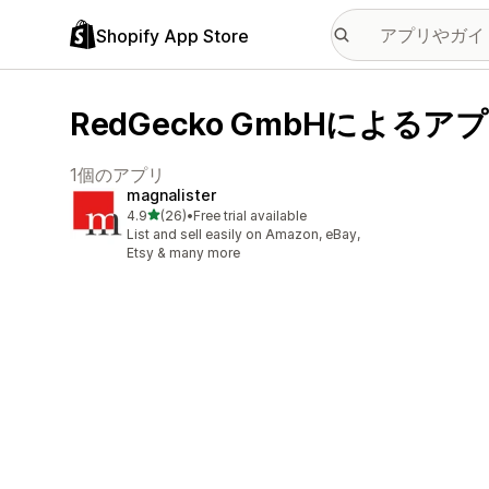
Shopify App Store
RedGecko GmbHによるア
1個のアプリ
magnalister
5つ星中
4.9
(26)
•
Free trial available
合計レビュー数：26件
List and sell easily on Amazon, eBay,
Etsy & many more