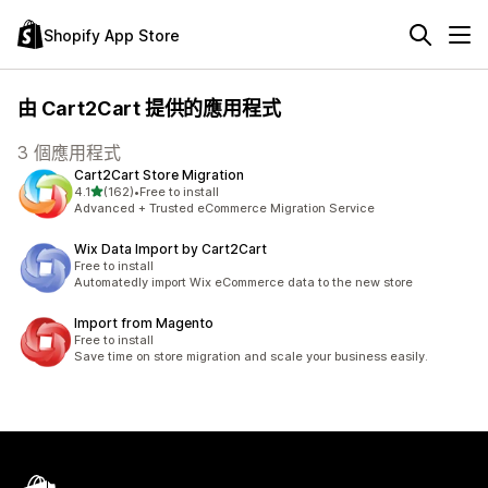
Shopify App Store
由 Cart2Cart 提供的應用程式
3 個應用程式
Cart2Cart Store Migration
滿分 5 顆星
4.1
(162)
•
Free to install
共有 162 則評價
Advanced + Trusted eCommerce Migration Service
Wix Data Import by Cart2Cart
Free to install
Automatedly import Wix eCommerce data to the new store
Import from Magento
Free to install
Save time on store migration and scale your business easily.