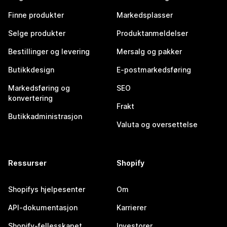
Finne produkter
Markedsplasser
Selge produkter
Produktanmeldelser
Bestillinger og levering
Mersalg og pakker
Butikkdesign
E-postmarkedsføring
Markedsføring og
SEO
konvertering
Frakt
Butikkadministrasjon
Valuta og oversettelse
Ressurser
Shopify
Shopifys hjelpesenter
Om
API-dokumentasjon
Karrierer
Shopify-fellesskapet
Investorer