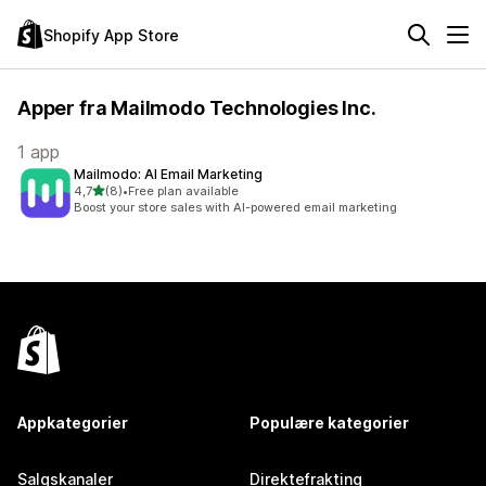
Shopify App Store
Apper fra Mailmodo Technologies Inc.
1 app
Mailmodo: AI Email Marketing
av 5 stjerner
4,7
(8)
•
Free plan available
Totalt 8 omtaler
Boost your store sales with AI-powered email marketing
Appkategorier
Populære kategorier
Salgskanaler
Direktefrakting