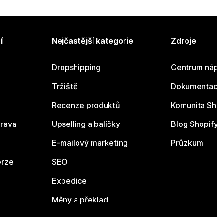
í
Nejčastější kategorie
Zdroje
Dropshipping
Centrum náp
Tržiště
Dokumentace
Recenze produktů
Komunita Sh
rava
Upselling a balíčky
Blog Shopif
E-mailový marketing
Průzkum
erze
SEO
Expedice
Měny a překlad