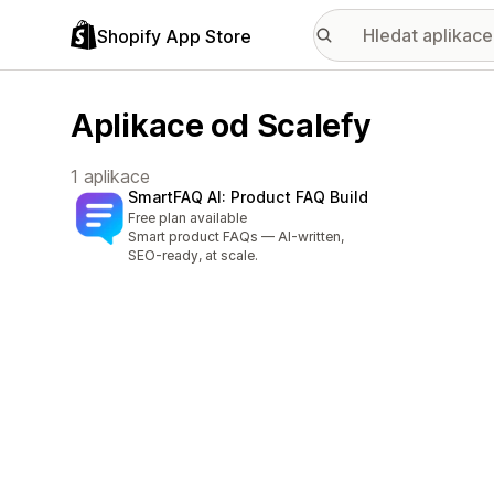
Shopify App Store
Aplikace od Scalefy
1 aplikace
SmartFAQ AI: Product FAQ Build
Free plan available
Smart product FAQs — AI-written,
SEO-ready, at scale.