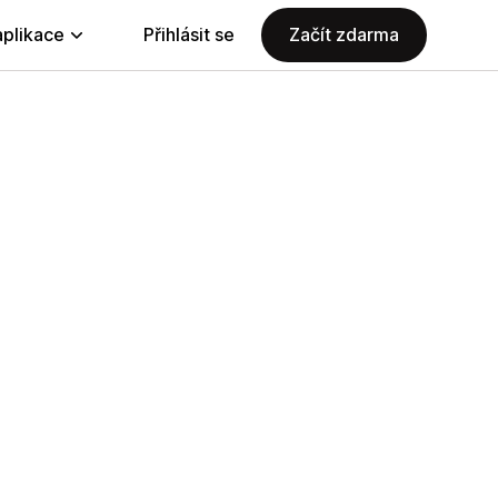
aplikace
Přihlásit se
Začít zdarma