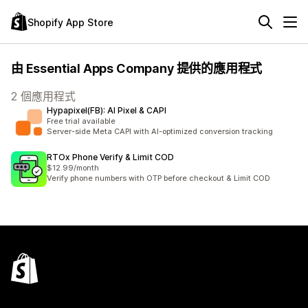
Shopify App Store
由 Essential Apps Company 提供的應用程式
2 個應用程式
Hypapixel(FB): AI Pixel & CAPI
Free trial available
Server-side Meta CAPI with AI-optimized conversion tracking
RTOx Phone Verify & Limit COD
$12.99/month
Verify phone numbers with OTP before checkout & Limit COD