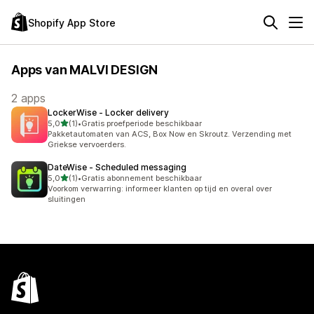
Shopify App Store
Apps van MALVI DESIGN
2 apps
LockerWise ‑ Locker delivery
van 5 sterren
5,0
(1)
•
Gratis proefperiode beschikbaar
1 recensies in totaal
Pakketautomaten van ACS, Box Now en Skroutz. Verzending met
Griekse vervoerders.
DateWise ‑ Scheduled messaging
van 5 sterren
5,0
(1)
•
Gratis abonnement beschikbaar
1 recensies in totaal
Voorkom verwarring: informeer klanten op tijd en overal over
sluitingen