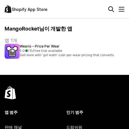
Shopify App Store
MangoRocket님이 개발한 앱
앱 1개
Weario – Price Per Wear
별 5개 중
5.0
(1)
•
Free trial available
총 리뷰 1개
Sell more with 'girl math' cost-per-wear pricing that converts
앱 범주
인기 범주
판매 채널
드랍쉬핑