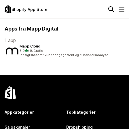
Shopify App Store
Apps fra Mapp Digital
1 app
Mapp Cloud
ud af 5 stjerner
5,0
(1)
•
Gratis
1 anmeldelser i alt
Indsigtsbaseret kundeengagement og e-handelsanalyse
Appkategorier
Topkategorier
Salgskanaler
Dropshipping