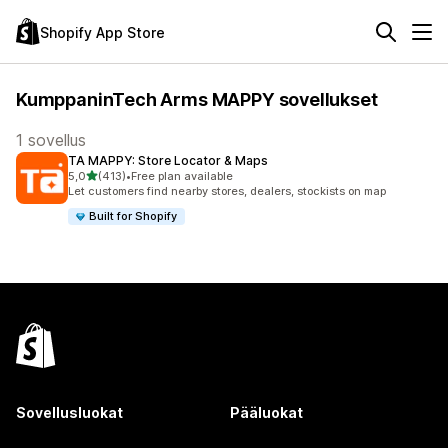
Shopify App Store
KumppaninTech Arms MAPPY sovellukset
1 sovellus
TA MAPPY: Store Locator & Maps
/ 5 tähteä
5,0
(413)
•
Free plan available
413 arvostelua yhteensä
Let customers find nearby stores, dealers, stockists on map
Built for Shopify
Sovellusluokat
Pääluokat