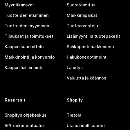
Myyntikanavat
Suoratoimitus
Tuotteiden etsiminen
Markkinapaikat
Tuotteiden myyminen
Tuotearvostelut
Tilaukset ja toimitukset
Lisämyynti ja tuotepaketit
Kaupan suunnittelu
Sähköpostimarkkinointi
Markkinointi ja konversio
Hakukoneoptimointi
Kaupan hallinnointi
Lähetys
Valuutta ja käännös
Resurssit
Shopify
Shopifyn ohjekeskus
Tietoja
API-dokumentaatio
Uramahdollisuudet