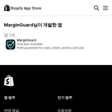
Shopify App Store
MarginGuard님이 개발한 앱
앱 1개
MarginGuard
Free plan available
Profit guardrails for costs, orders, promos, and ads
앱 범주
인기 범주
판매 채널
드랍쉬핑