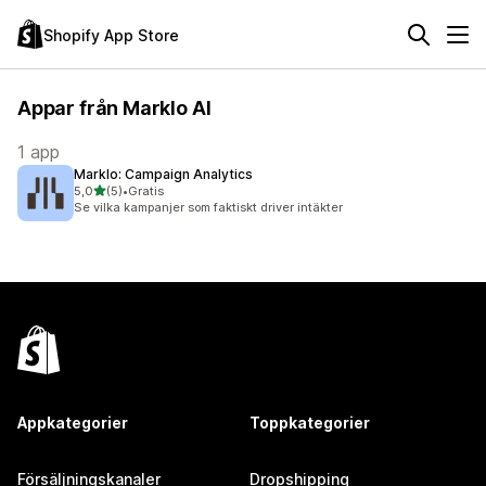
Shopify App Store
Appar från Marklo AI
1 app
Marklo: Campaign Analytics
av 5 stjärnor
5,0
(5)
•
Gratis
5 recensioner totalt
Se vilka kampanjer som faktiskt driver intäkter
Appkategorier
Toppkategorier
Försäljningskanaler
Dropshipping