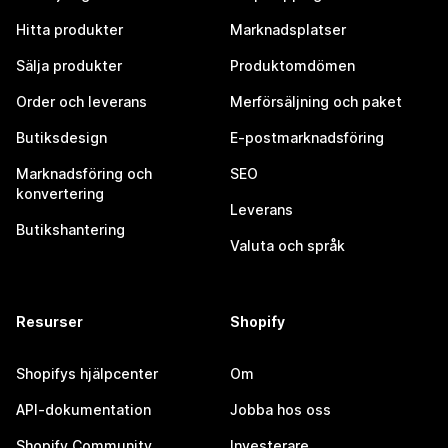
Hitta produkter
Marknadsplatser
Sälja produkter
Produktomdömen
Order och leverans
Merförsäljning och paket
Butiksdesign
E-postmarknadsföring
Marknadsföring och
SEO
konvertering
Leverans
Butikshantering
Valuta och språk
Resurser
Shopify
Shopifys hjälpcenter
Om
API-dokumentation
Jobba hos oss
Shopify Community
Investerare