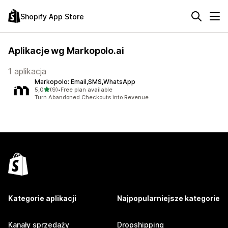
Shopify App Store
Aplikacje wg Markopolo.ai
1 aplikacja
Markopolo: Email,SMS,WhatsApp
na 5 gwiazdek
5,0
(9)
•
Free plan available
Łączna liczba recenzji: 9
Turn Abandoned Checkouts into Revenue
Kategorie aplikacji
Najpopularniejsze kategorie
Kanały sprzedaży
Dropshipping