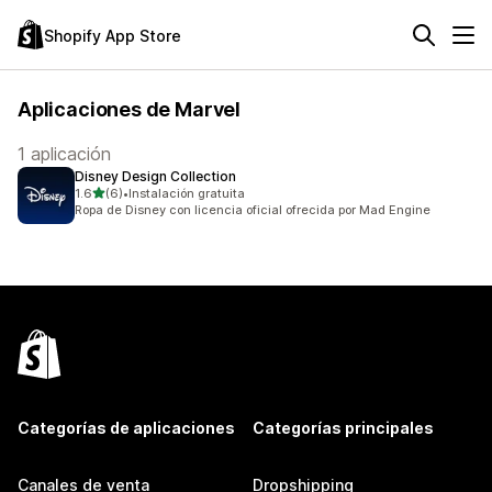
Shopify App Store
Aplicaciones de Marvel
1 aplicación
Disney Design Collection
de 5 estrellas
1.6
(6)
•
Instalación gratuita
6 reseñas en total
Ropa de Disney con licencia oficial ofrecida por Mad Engine
Categorías de aplicaciones
Categorías principales
Canales de venta
Dropshipping