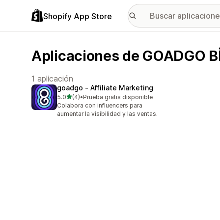
Shopify App Store
Aplicaciones de GOADGO Bİ
1 aplicación
goadgo ‑ Affiliate Marketing
de 5 estrellas
5.0
(4)
•
Prueba gratis disponible
4 reseñas en total
Colabora con influencers para
aumentar la visibilidad y las ventas.