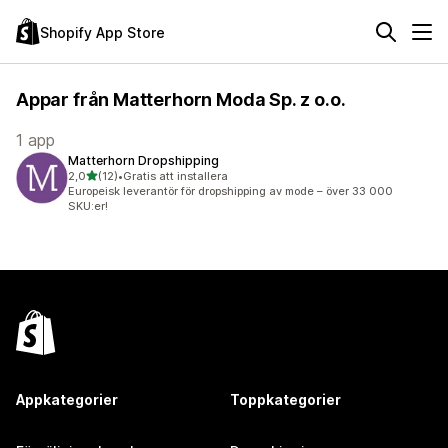
Shopify App Store
Appar från Matterhorn Moda Sp. z o.o.
1 app
Matterhorn Dropshipping
av 5 stjärnor
2,0
(12)
•
Gratis att installera
12 recensioner totalt
Europeisk leverantör för dropshipping av mode – över 33 000
SKU:er!
Appkategorier
Toppkategorier