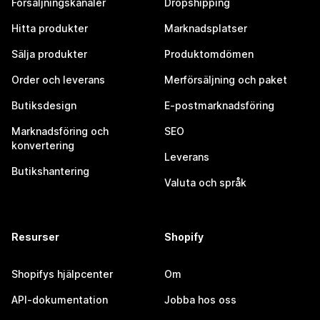
Försäljningskanaler
Dropshipping
Hitta produkter
Marknadsplatser
Sälja produkter
Produktomdömen
Order och leverans
Merförsäljning och paket
Butiksdesign
E-postmarknadsföring
Marknadsföring och
SEO
konvertering
Leverans
Butikshantering
Valuta och språk
Resurser
Shopify
Shopifys hjälpcenter
Om
API-dokumentation
Jobba hos oss