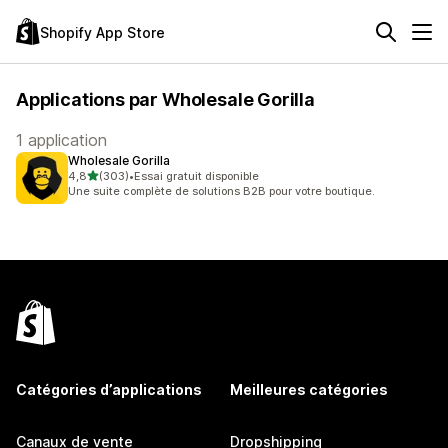
Shopify App Store
Applications par Wholesale Gorilla
1 application
Wholesale Gorilla
étoile(s) sur 5
4,8
(303)
•
Essai gratuit disponible
303 avis au total
Une suite complète de solutions B2B pour votre boutique.
Catégories d’applications
Meilleures catégories
Canaux de vente
Dropshipping