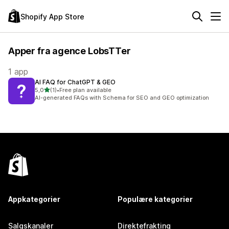
Shopify App Store
Apper fra agence LobsTTer
1 app
AI FAQ for ChatGPT & GEO
av 5 stjerner
5,0
(1)
•
Free plan available
Totalt 1 omtaler
AI-generated FAQs with Schema for SEO and GEO optimization
Appkategorier
Populære kategorier
Salgskanaler
Direktefrakting