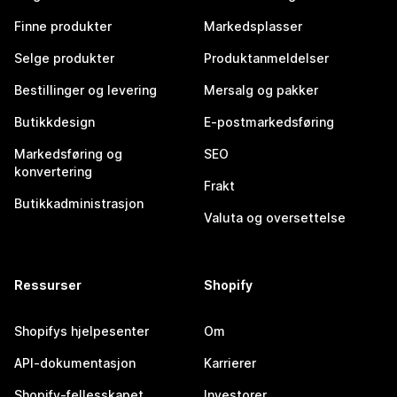
Finne produkter
Markedsplasser
Selge produkter
Produktanmeldelser
Bestillinger og levering
Mersalg og pakker
Butikkdesign
E-postmarkedsføring
Markedsføring og
SEO
konvertering
Frakt
Butikkadministrasjon
Valuta og oversettelse
Ressurser
Shopify
Shopifys hjelpesenter
Om
API-dokumentasjon
Karrierer
Shopify-fellesskapet
Investorer