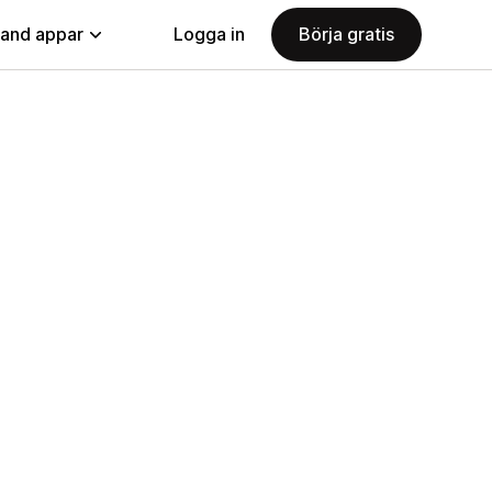
land appar
Logga in
Börja gratis