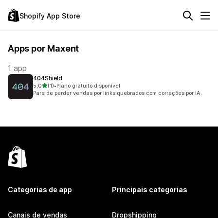
Shopify App Store
Apps por Maxent
1 app
404Shield
de 5 estrelas
5,0
(1)
•
Plano gratuito disponível
1 avaliações ao todo
Pare de perder vendas por links quebrados com correções por IA.
Categorias de app
Principais categorias
Canais de vendas
Dropshipping