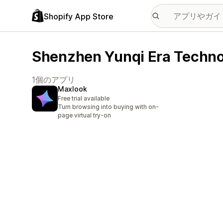
Shopify App Store
Shenzhen Yunqi Era Tech
1個のアプリ
Maxlook
Free trial available
Turn browsing into buying with on-
page virtual try-on