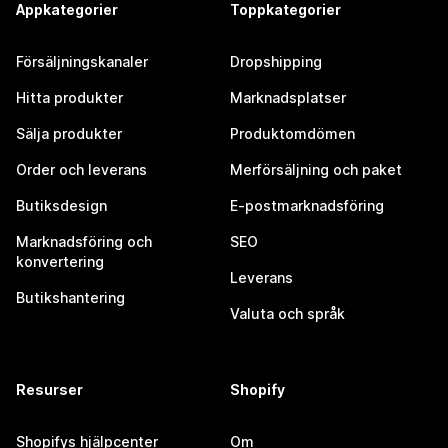
Appkategorier
Toppkategorier
Försäljningskanaler
Dropshipping
Hitta produkter
Marknadsplatser
Sälja produkter
Produktomdömen
Order och leverans
Merförsäljning och paket
Butiksdesign
E-postmarknadsföring
Marknadsföring och
SEO
konvertering
Leverans
Butikshantering
Valuta och språk
Resurser
Shopify
Shopifys hjälpcenter
Om