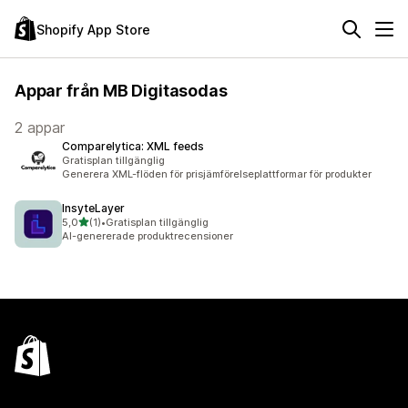
Shopify App Store
Appar från MB Digitasodas
2 appar
Comparelytica: XML feeds
Gratisplan tillgänglig
Generera XML-flöden för prisjämförelseplattformar för produkter
InsyteLayer
av 5 stjärnor
5,0
(1)
•
Gratisplan tillgänglig
1 recensioner totalt
AI-genererade produktrecensioner