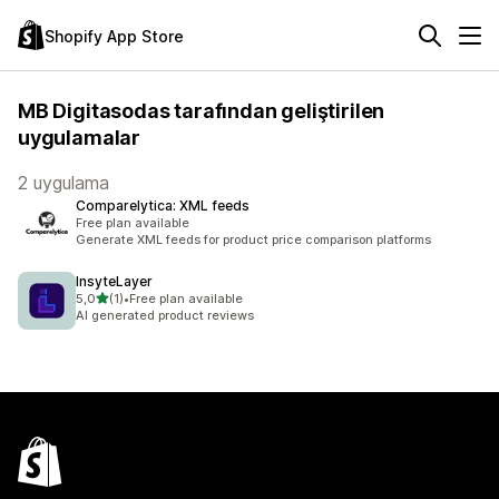
Shopify App Store
MB Digitasodas tarafından geliştirilen
uygulamalar
2 uygulama
Comparelytica: XML feeds
Free plan available
Generate XML feeds for product price comparison platforms
InsyteLayer
5 yıldız üzerinden
5,0
(1)
•
Free plan available
toplam 1 değerlendirme
AI generated product reviews