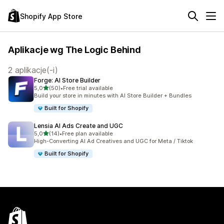
Shopify App Store
Aplikacje wg The Logic Behind
2 aplikacje(-i)
Forge: AI Store Builder
na 5 gwiazdek
5,0
(50)
•
Free trial available
Łączna liczba recenzji: 50
Build your store in minutes with AI Store Builder + Bundles
Built for Shopify
Lensia AI Ads Create and UGC
na 5 gwiazdek
5,0
(14)
•
Free plan available
Łączna liczba recenzji: 14
High-Converting AI Ad Creatives and UGC for Meta / Tiktok
Built for Shopify