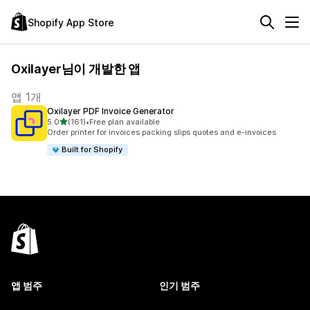
Shopify App Store
Oxilayer님이 개발한 앱
앱 1개
Oxilayer PDF Invoice Generator
별 5개 중
5.0
(161)
•
Free plan available
총 리뷰 161개
Order printer for invoices packing slips quotes and e-invoices
Built for Shopify
앱 범주
인기 범주