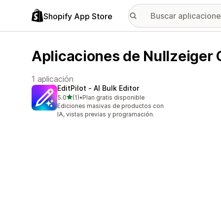
Shopify App Store
Aplicaciones de Nullzeige
1 aplicación
EditPilot ‑ AI Bulk Editor
de 5 estrellas
5.0
(1)
•
Plan gratis disponible
1 reseñas en total
Ediciones masivas de productos con
IA, vistas previas y programación.