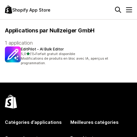
Shopify App Store
Applications par Nullzeiger GmbH
1 application
EditPilot ‑ AI Bulk Editor
étoile(s) sur 5
5,0
(1)
•
Forfait gratuit disponible
1 avis au total
Modifications de produits en bloc avec IA, aperçus et
programmation.
Catégories d’applications
Meilleures catégories