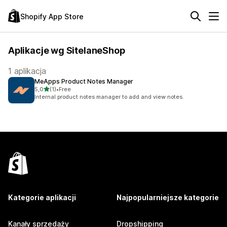
Shopify App Store
Aplikacje wg SitelaneShop
1 aplikacja
MeApps Product Notes Manager
na 5 gwiazdek
5,0
(1)
•
Free
Łączna liczba recenzji: 1
Internal product notes manager to add and view notes.
Kategorie aplikacji
Najpopularniejsze kategorie
Kanały sprzedaży
Dropshipping