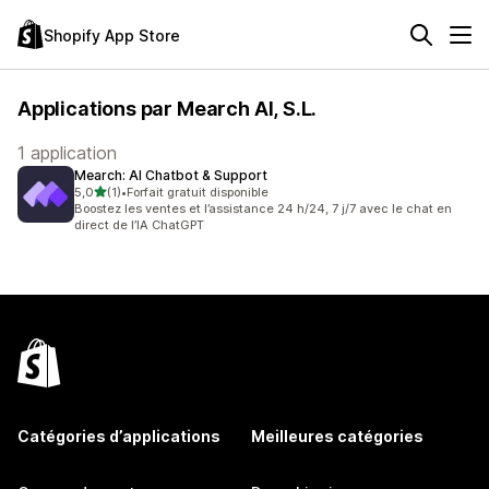
Shopify App Store
Applications par Mearch AI, S.L.
1 application
Mearch: AI Chatbot & Support
étoile(s) sur 5
5,0
(1)
•
Forfait gratuit disponible
1 avis au total
Boostez les ventes et l’assistance 24 h/24, 7 j/7 avec le chat en
direct de l’IA ChatGPT
Catégories d’applications
Meilleures catégories