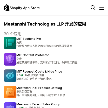
Shopify App Store
Meetanshi Technologies LLP 开发的应用
30 个应用
MIT Sections Pro
免费
包含数百款令人惊艳的无代码区块的终极资源库
MIT Content Protector
免费
通过禁用右键单击、复制和打印功能，保护商店内容。
MIT Request Quote & Hide Price
星（满分 5 星）
5.0
(1)
•
提供免费试用
总共 1 条评论
隐藏价格并允许客户请求报价。
Meetanshi PDF Product Catalog
提供免费套餐
将产品转换为可打印和可下载的 PDF 目录
Meetanshi Recent Sales Popup
星（满分 5 星）