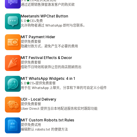
5.0
(3)
•
提供免费试用
总共 3 条评论
通过近期销售弹窗激发客户的购买欲
Meetanshi WPChat Button
星（满分 5 星）
5.0
(3)
•
免费
总共 3 条评论
允许购物者通过 WhatsApp 即时与您联系。
MIT Payment Hider
提供免费套餐
隐藏付款方式，避免产生不必要的费用
MIT Festival Effects & Decor
提供免费套餐
借助节日特效和装饰让您的商店脱颖而出
MIT WhatsApp Widgets: 4 in 1
星（满分 5 星）
5.0
(1)
•
提供免费套餐
总共 1 条评论
用于在 WhatsApp 上聊天、分享和下单的可自定义小组件
UDI ‑ Local Delivery
提供免费套餐
Uber Direct 提供当日本地配送服务和实时跟踪功能
MIT Custom Robots.txt Rules
提供免费试用
编辑默认 robots.txt 的便捷方法