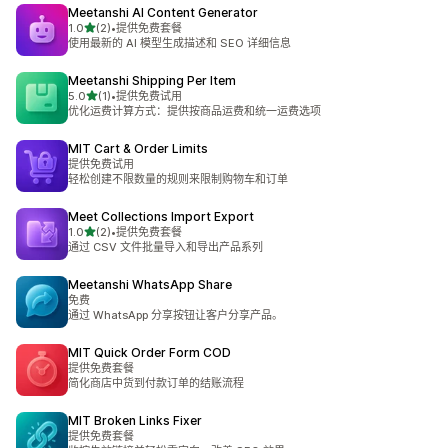
Meetanshi AI Content Generator
星（满分 5 星）
1.0
(2)
•
提供免费套餐
总共 2 条评论
使用最新的 AI 模型生成描述和 SEO 详细信息
Meetanshi Shipping Per Item
星（满分 5 星）
5.0
(1)
•
提供免费试用
总共 1 条评论
优化运费计算方式：提供按商品运费和统一运费选项
MIT Cart & Order Limits
提供免费试用
轻松创建不限数量的规则来限制购物车和订单
Meet Collections Import Export
星（满分 5 星）
1.0
(2)
•
提供免费套餐
总共 2 条评论
通过 CSV 文件批量导入和导出产品系列
Meetanshi WhatsApp Share
免费
通过 WhatsApp 分享按钮让客户分享产品。
MIT Quick Order Form COD
提供免费套餐
简化商店中货到付款订单的结账流程
MIT Broken Links Fixer
提供免费套餐