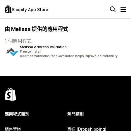
Shopify App Store
由 Melissa 提供的應用程式
1 個應用程式
Melissa Address Validation
Free to install
Address Validation for eCommerce helps improve deliverability.
應用程式類別
熱門類別
銷售管道
直運 (Dropshipping)