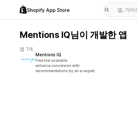
Shopify App Store
Mentions IQ님이 개발한 앱
앱 1개
Mentions IQ
Free trial available
enhance conversion with
recommendations by an ai expert.