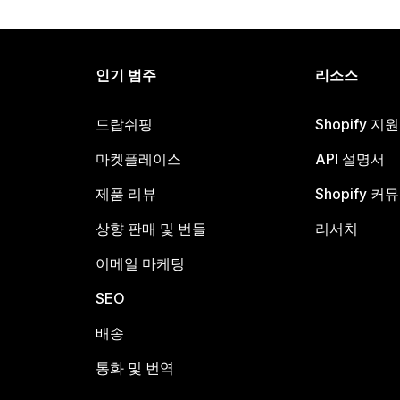
인기 범주
리소스
드랍쉬핑
Shopify 지
마켓플레이스
API 설명서
제품 리뷰
Shopify 커
상향 판매 및 번들
리서치
이메일 마케팅
SEO
배송
통화 및 번역