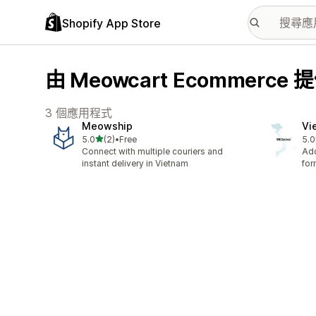
Shopify App Store
由 Meowcart Ecommerc
3 個應用程式
Meowship
Vi
滿分 5 顆星
5.0
(2)
•
Free
5.0
共有 2 則評價
共有
Connect with multiple couriers and
Add
instant delivery in Vietnam
for