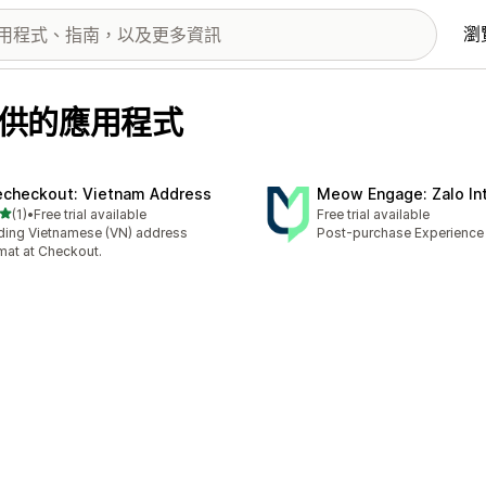
瀏
e 提供的應用程式
echeckout: Vietnam Address
Meow Engage: Zalo In
滿分 5 顆星
(1)
•
Free trial available
Free trial available
 1 則評價
ing Vietnamese (VN) address
Post-purchase Experience
mat at Checkout.