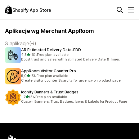
Shopify App Store
Aplikacje wg Merchant AppRoom
3 aplikacje(-i)
AR Estimated Delivery Date‑EDD
na 5 gwiazdek
4,3
(6)
•
Free plan available
Łączna liczba recenzji: 6
Boost trust and sales with Estimated Delivery Date & Timer.
AppRoom Visitor Counter Pro
na 5 gwiazdek
5,0
(5)
•
Free plan available
Łączna liczba recenzji: 5
Create visitor counter Scarcity for urgency on product page
Iconify Banners & Trust Badges
na 5 gwiazdek
1,7
(5)
•
Free plan available
Łączna liczba recenzji: 5
Custom Banners, Trust Badges, Icons & Labels for Product Page